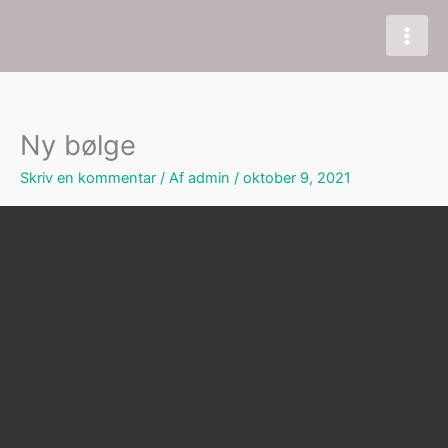
Gå
til
indholdet
Ny bølge
Skriv en kommentar
/ Af
admin
/
oktober 9, 2021