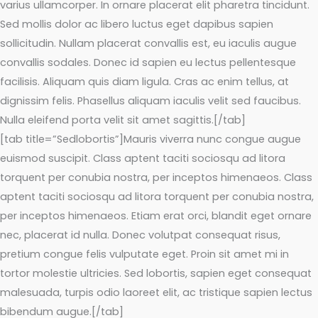
varius ullamcorper. In ornare placerat elit pharetra tincidunt.
Sed mollis dolor ac libero luctus eget dapibus sapien
sollicitudin. Nullam placerat convallis est, eu iaculis augue
convallis sodales. Donec id sapien eu lectus pellentesque
facilisis. Aliquam quis diam ligula. Cras ac enim tellus, at
dignissim felis. Phasellus aliquam iaculis velit sed faucibus.
Nulla eleifend porta velit sit amet sagittis.[/tab]
[tab title=”Sedlobortis”]Mauris viverra nunc congue augue
euismod suscipit. Class aptent taciti sociosqu ad litora
torquent per conubia nostra, per inceptos himenaeos. Class
aptent taciti sociosqu ad litora torquent per conubia nostra,
per inceptos himenaeos. Etiam erat orci, blandit eget ornare
nec, placerat id nulla. Donec volutpat consequat risus,
pretium congue felis vulputate eget. Proin sit amet mi in
tortor molestie ultricies. Sed lobortis, sapien eget consequat
malesuada, turpis odio laoreet elit, ac tristique sapien lectus
bibendum augue.[/tab]