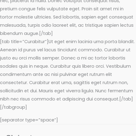
nec, placerat id nulla. Donec volutpat consequat risus,
pretium congue felis vulputate eget. Proin sit amet mi in
tortor molestie ultricies. Sed lobortis, sapien eget consequat
malesuada, turpis odio laoreet elit, ac tristique sapien lectus
bibendum augue.[/tab]
[tab title=”Curabitur”]Ut eget enim lacinia urna porta blandit.
Aenean id purus vel lacus tincidunt commodo. Curabitur ut
justo eu orci mollis semper. Donec a mi ac tortor lobortis
sodales quis in neque. Curabitur quis libero orci. Vestibulum
condimentum ante ac nisi pulvinar eget rutrum elit
consectetur. Curabitur erat urna, sagittis eget rutrum non,
sollicitudin et dui. Mauris eget viverra ligula. Nunc fermentum
nibh nec risus commodo et adipiscing dui consequat.[/tab]
[/tabgroup]
[separator type=”space”]