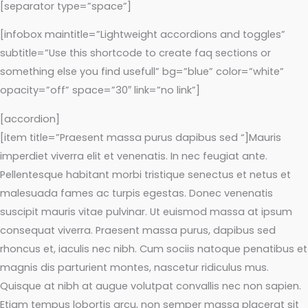
[separator type=”space”]
[infobox maintitle=”Lightweight accordions and toggles”
subtitle=”Use this shortcode to create faq sections or
something else you find usefull” bg=”blue” color=”white”
opacity=”off” space=”30″ link=”no link”]
[accordion]
[item title=”Praesent massa purus dapibus sed “]Mauris
imperdiet viverra elit et venenatis. In nec feugiat ante.
Pellentesque habitant morbi tristique senectus et netus et
malesuada fames ac turpis egestas. Donec venenatis
suscipit mauris vitae pulvinar. Ut euismod massa at ipsum
consequat viverra. Praesent massa purus, dapibus sed
rhoncus et, iaculis nec nibh. Cum sociis natoque penatibus et
magnis dis parturient montes, nascetur ridiculus mus.
Quisque at nibh at augue volutpat convallis nec non sapien.
Etiam tempus lobortis arcu, non semper massa placerat sit