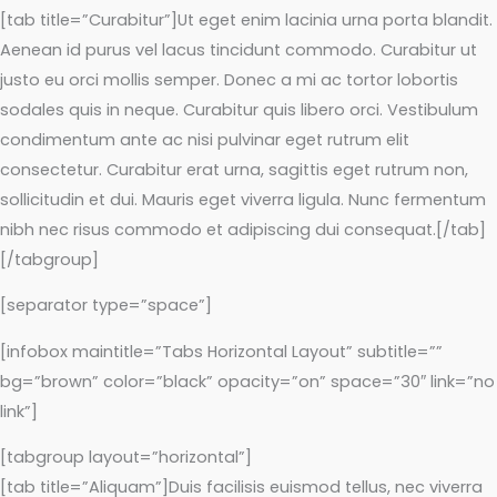
[tab title=”Curabitur”]Ut eget enim lacinia urna porta blandit.
Aenean id purus vel lacus tincidunt commodo. Curabitur ut
justo eu orci mollis semper. Donec a mi ac tortor lobortis
sodales quis in neque. Curabitur quis libero orci. Vestibulum
condimentum ante ac nisi pulvinar eget rutrum elit
consectetur. Curabitur erat urna, sagittis eget rutrum non,
sollicitudin et dui. Mauris eget viverra ligula. Nunc fermentum
nibh nec risus commodo et adipiscing dui consequat.[/tab]
[/tabgroup]
[separator type=”space”]
[infobox maintitle=”Tabs Horizontal Layout” subtitle=””
bg=”brown” color=”black” opacity=”on” space=”30″ link=”no
link”]
[tabgroup layout=”horizontal”]
[tab title=”Aliquam”]Duis facilisis euismod tellus, nec viverra