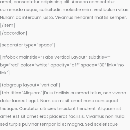
amet, consectetur adipiscing elit. Aenean consectetur
commodo neque, sollicitudin molestie enim vestibulum vitae.
Nullam ac interdum justo. Vivamus hendrerit mattis semper.
[/item]
[/accordion]
[separator type=”space”]
[infobox maintitle=”Tabs Vertical Layout” subtitle=””
bg=”red” color=”white” opacity=”off” space=”30″ link=”no
link”]
[tabgroup layout=”vertical”]
[tab title=”Aliquam”]Duis facilisis euismod tellus, nec viverra
dolor laoreet eget. Nam ac mi sit amet nunc consequat
tristique. Curabitur ultricies tincidunt hendrerit. Aliquam sit
amet est sit amet erat placerat facilisis. Vivamus non nulla
sed turpis pulvinar tempor id et magna. Sed scelerisque