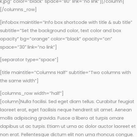
k.jpg” color=”black” space=”80″ link=”no link”][/column]
[/columns_row]
[infobox maintitle=”Info box shortcode with title & sub title”
subtitle=”Set the background color, text color and box
opacity” bg=”orange” color=”black” opacity=”on”
space=”30″ link=”no link”]
[separator type=”space”]
[title maintitle=”Columns Half” subtitle=”Two columns with
the same width”]
[columns_row width=”half”]
[column]Nulla facilisi. Sed eget diam tellus. Curabitur feugiat
laoreet erat, eget facilisis neque hendrerit sit amet. Aenean
mollis adipiscing gravida. Fusce a libero at turpis ornare
dapibus ut ac turpis. Etiam ut urna ac dolor auctor laoreet et
non erat. Pellentesque dictum elit non urna rhoncus congue.