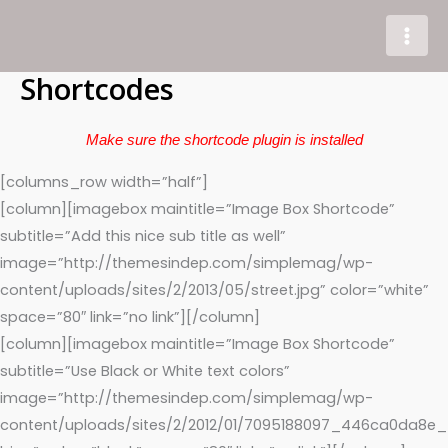
Gå
til
indholdet
Shortcodes
Make sure the shortcode plugin is installed
[columns_row width=”half”]
[column][imagebox maintitle=”Image Box Shortcode”
subtitle=”Add this nice sub title as well”
image=”http://themesindep.com/simplemag/wp-
content/uploads/sites/2/2013/05/street.jpg” color=”white”
space=”80″ link=”no link”][/column]
[column][imagebox maintitle=”Image Box Shortcode”
subtitle=”Use Black or White text colors”
image=”http://themesindep.com/simplemag/wp-
content/uploads/sites/2/2012/01/7095188097_446ca0da8e_