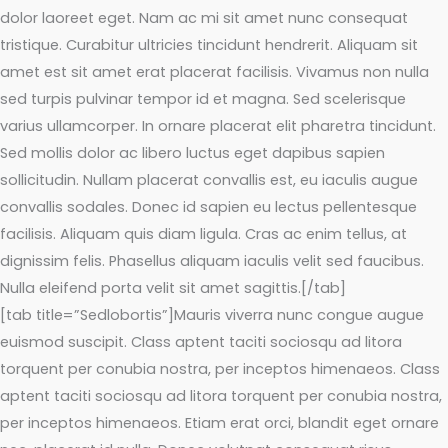
dolor laoreet eget. Nam ac mi sit amet nunc consequat
tristique. Curabitur ultricies tincidunt hendrerit. Aliquam sit
amet est sit amet erat placerat facilisis. Vivamus non nulla
sed turpis pulvinar tempor id et magna. Sed scelerisque
varius ullamcorper. In ornare placerat elit pharetra tincidunt.
Sed mollis dolor ac libero luctus eget dapibus sapien
sollicitudin. Nullam placerat convallis est, eu iaculis augue
convallis sodales. Donec id sapien eu lectus pellentesque
facilisis. Aliquam quis diam ligula. Cras ac enim tellus, at
dignissim felis. Phasellus aliquam iaculis velit sed faucibus.
Nulla eleifend porta velit sit amet sagittis.[/tab]
[tab title=”Sedlobortis”]Mauris viverra nunc congue augue
euismod suscipit. Class aptent taciti sociosqu ad litora
torquent per conubia nostra, per inceptos himenaeos. Class
aptent taciti sociosqu ad litora torquent per conubia nostra,
per inceptos himenaeos. Etiam erat orci, blandit eget ornare