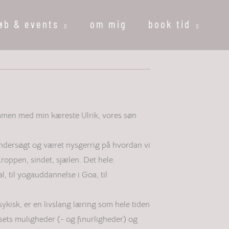
løb & events
om mig
book tid
mmen med min kæreste Ulrik, vores søn
 undersøgt og været nysgerrig på hvordan vi
ppen, sindet, sjælen. Det hele.
, til yogauddannelse i Goa, til
sykisk, er en livslang læring som hele tiden
sets muligheder (- og finurligheder) og