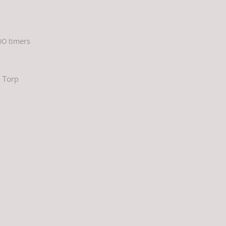
00 timers
e Torp