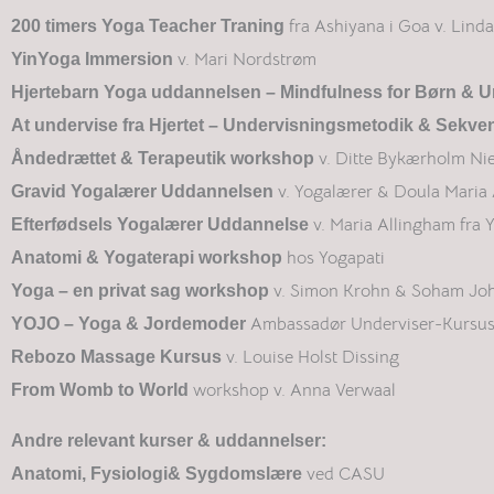
fra Ashiyana i Goa v. Lind
200 timers Yoga Teacher Traning
v. Mari Nordstrøm
YinYoga Immersion
Hjertebarn Yoga uddannelsen – Mindfulness for Børn & 
At undervise fra Hjertet – Undervisningsmetodik & Sekve
v. Ditte Bykærholm Ni
Åndedrættet & Terapeutik workshop
v. Yogalærer & Doula Maria
Gravid Yogalærer Uddannelsen
v. Maria Allingham fra
Efterfødsels Yogalærer Uddannelse
hos Yogapati
Anatomi & Yogaterapi workshop
v. Simon Krohn & Soham Jo
Yoga – en privat sag workshop
Ambassadør Underviser-Kursu
YOJO – Yoga & Jordemoder
v. Louise Holst Dissing
Rebozo Massage Kursus
workshop v. Anna Verwaal
From Womb to World
Andre relevant kurser & uddannelser:
ved CASU
Anatomi, Fysiologi& Sygdomslære