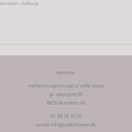
annelsen i Aalborg
adresse:
helhed kropsterapi v/ sally bøye
gl. viborgvej 39
8920 Randers NV
tlf: 26 35 51 25
email: info@sallyboeye.dk