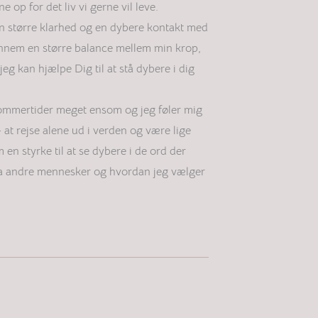
 op for det liv vi gerne vil leve.
en større klarhed og en dybere kontakt med
gennem en større balance mellem min krop,
eg kan hjælpe Dig til at stå dybere i dig
 sommertider meget ensom og jeg føler mig
 at rejse alene ud i verden og være lige
en styrke til at se dybere i de ord der
fra andre mennesker og hvordan jeg vælger