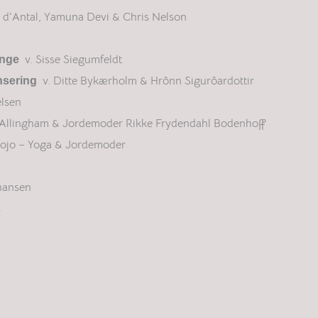
a d’Antal, Yamuna Devi & Chris Nelson
v. Sisse Siegumfeldt
Unge
v. Ditte Bykærholm & Hrônn Sigurôardottir
nsering
elsen
 Allingham & Jordemoder Rikke Frydendahl Bodenhoff
 Yojo – Yoga & Jordemoder
hansen
s