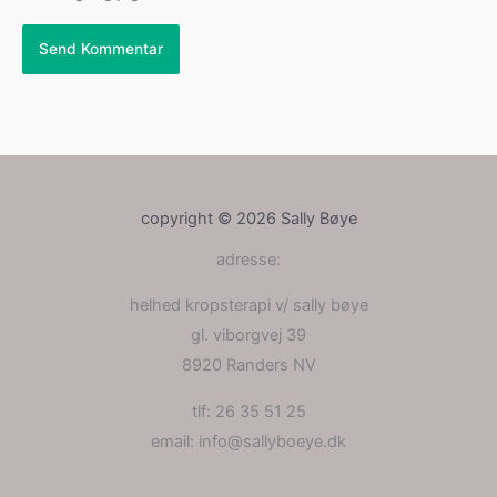
copyright © 2026 Sally Bøye
adresse:
helhed kropsterapi v/ sally bøye
gl. viborgvej 39
8920 Randers NV
tlf: 26 35 51 25
email: info@sallyboeye.dk