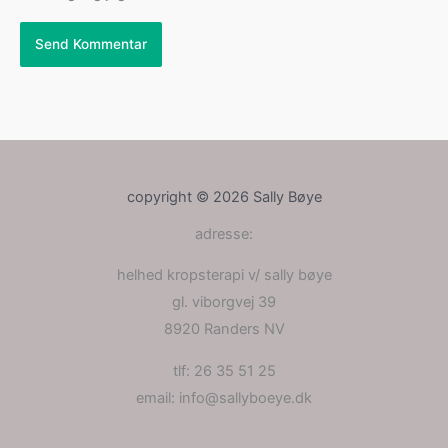
copyright © 2026 Sally Bøye
adresse:
helhed kropsterapi v/ sally bøye
gl. viborgvej 39
8920 Randers NV
tlf: 26 35 51 25
email: info@sallyboeye.dk