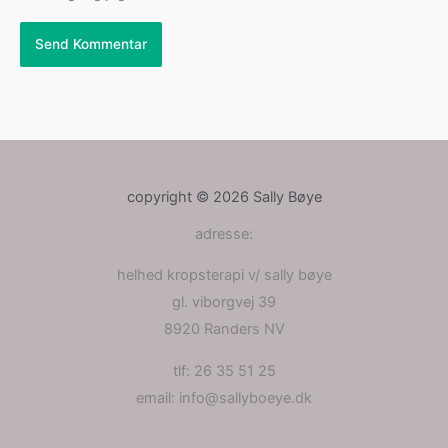
copyright © 2026 Sally Bøye
adresse:
helhed kropsterapi v/ sally bøye
gl. viborgvej 39
8920 Randers NV
tlf: 26 35 51 25
email: info@sallyboeye.dk