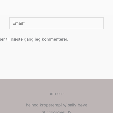
Email*
er til næste gang jeg kommenterer.
adresse:
helhed kropsterapi v/ sally bøye
gl. viborgvej 39