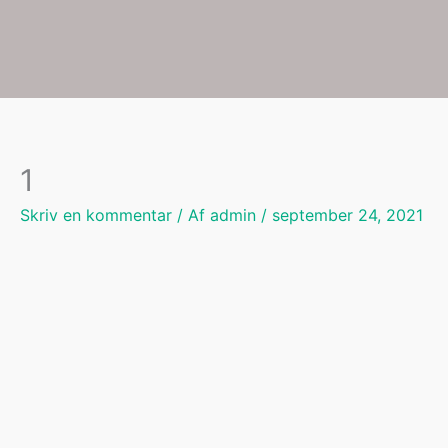
Gå
til
indholdet
1
Skriv en kommentar
/ Af
admin
/
september 24, 2021