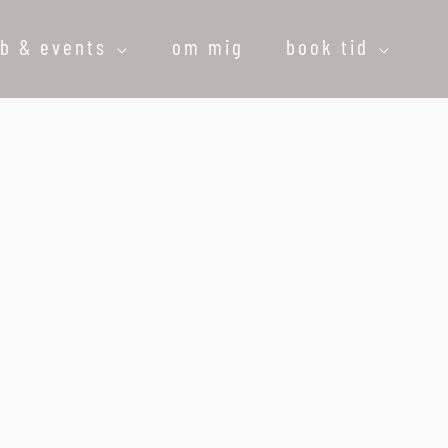
øb & events
om mig
book tid