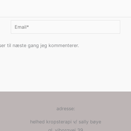
Email*
er til næste gang jeg kommenterer.
adresse:
helhed kropsterapi v/ sally bøye
gl. viborgvej 39