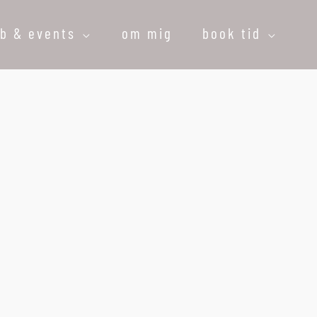
øb & events
om mig
book tid