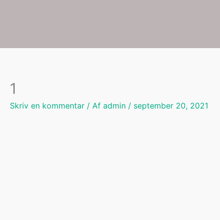
Gå
til
indholdet
1
Skriv en kommentar
/ Af
admin
/
september 20, 2021