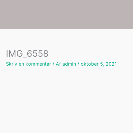
Gå
til
indholdet
IMG_6558
Skriv en kommentar
/ Af
admin
/
oktober 5, 2021