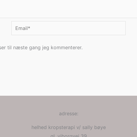
Email*
er til næste gang jeg kommenterer.
adresse:
helhed kropsterapi v/ sally bøye
gl. viborgvej 39