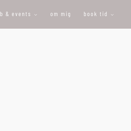
øb & events
om mig
book tid